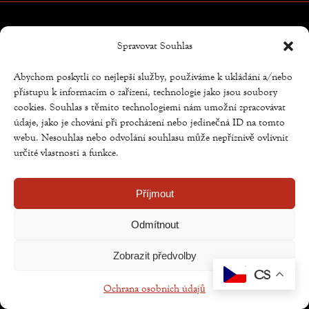
Spravovat Souhlas
Copyright © Weiron Dynamics, s.r.o. |
Tvorba webových
stránek
a
SEO
Abychom poskytli co nejlepší služby, používáme k ukládání a/nebo
přístupu k informacím o zařízení, technologie jako jsou soubory
cookies. Souhlas s těmito technologiemi nám umožní zpracovávat
údaje, jako je chování při procházení nebo jedinečná ID na tomto
webu. Nesouhlas nebo odvolání souhlasu může nepříznivě ovlivnit
určité vlastnosti a funkce.
Příjmout
Odmítnout
Zobrazit předvolby
CS
Ochrana osobních údajů