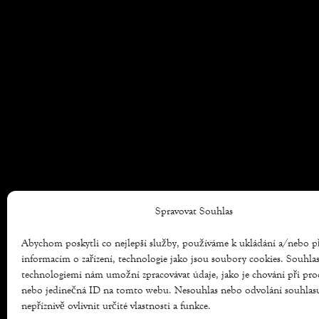
Spravovat Souhlas
Abychom poskytli co nejlepší služby, používáme k ukládání a/nebo p
informacím o zařízení, technologie jako jsou soubory cookies. Souhla
technologiemi nám umožní zpracovávat údaje, jako je chování při pro
nebo jedinečná ID na tomto webu. Nesouhlas nebo odvolání souhla
nepříznivě ovlivnit určité vlastnosti a funkce.