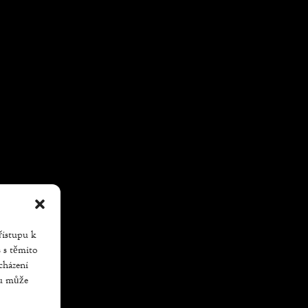
řístupu k
s s těmito
cházení
su může