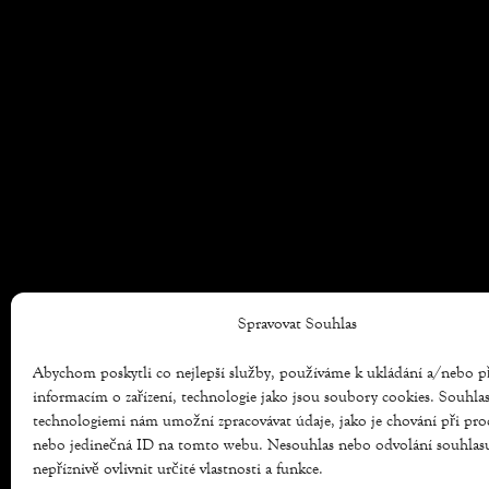
Spravovat Souhlas
Abychom poskytli co nejlepší služby, používáme k ukládání a/nebo p
informacím o zařízení, technologie jako jsou soubory cookies. Souhla
technologiemi nám umožní zpracovávat údaje, jako je chování při pro
nebo jedinečná ID na tomto webu. Nesouhlas nebo odvolání souhla
nepříznivě ovlivnit určité vlastnosti a funkce.