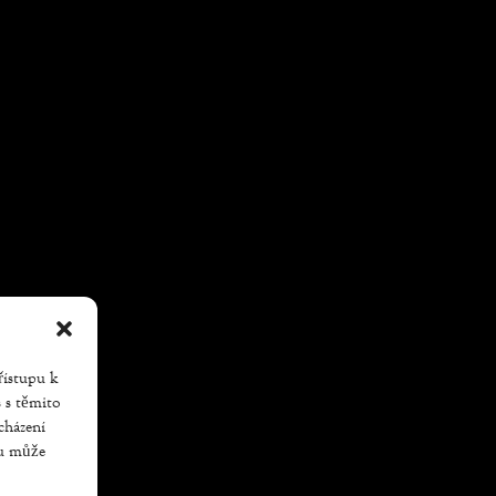
řístupu k
s s těmito
cházení
su může