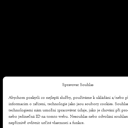
Spravovat Souhlas
Abychom poskytli co nejlepší služby, používáme k ukládání a/nebo p
informacím o zařízení, technologie jako jsou soubory cookies. Souhla
technologiemi nám umožní zpracovávat údaje, jako je chování při pro
nebo jedinečná ID na tomto webu. Nesouhlas nebo odvolání souhla
nepříznivě ovlivnit určité vlastnosti a funkce.