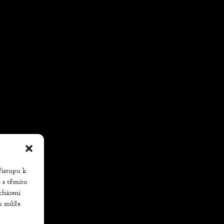
řístupu k
s s těmito
cházení
su může