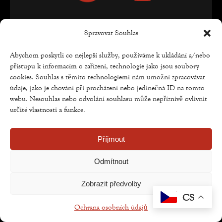
Spravovat Souhlas
Abychom poskytli co nejlepší služby, používáme k ukládání a/nebo
přístupu k informacím o zařízení, technologie jako jsou soubory
cookies. Souhlas s těmito technologiemi nám umožní zpracovávat
údaje, jako je chování při procházení nebo jedinečná ID na tomto
webu. Nesouhlas nebo odvolání souhlasu může nepříznivě ovlivnit
určité vlastnosti a funkce.
Copyright © Weiron Dynamics, s.r.o. |
Tvorba webových
stránek
a
SEO
Příjmout
Odmítnout
Zobrazit předvolby
CS
Ochrana osobních údajů