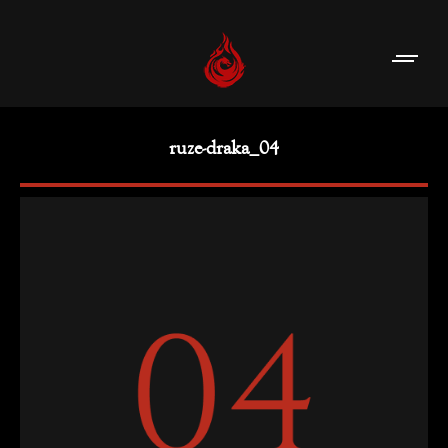
ruze-draka_04