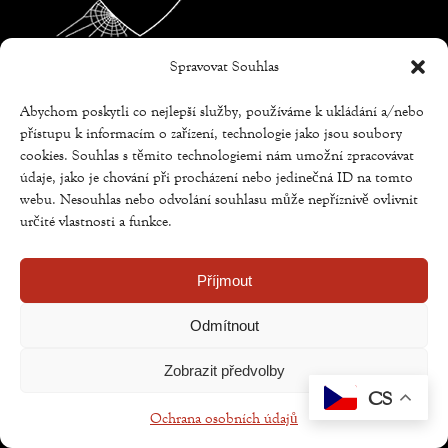
Spravovat Souhlas
Abychom poskytli co nejlepší služby, používáme k ukládání a/nebo
přístupu k informacím o zařízení, technologie jako jsou soubory
Copyright © Weiron Dynamics, s.r.o. |
Tvorba webových
cookies. Souhlas s těmito technologiemi nám umožní zpracovávat
stránek
a
SEO
údaje, jako je chování při procházení nebo jedinečná ID na tomto
webu. Nesouhlas nebo odvolání souhlasu může nepříznivě ovlivnit
určité vlastnosti a funkce.
Příjmout
Odmítnout
Zobrazit předvolby
CS
Ochrana osobních údajů